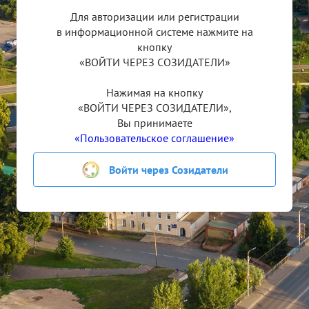
Для авторизации или регистрации
в информационной системе нажмите на
кнопку
«ВОЙТИ ЧЕРЕЗ СОЗИДАТЕЛИ»
Нажимая на кнопку
«ВОЙТИ ЧЕРЕЗ СОЗИДАТЕЛИ»,
Главная
Вы принимаете
«Пользовательское соглашение»
Конкурсы
Проекты
Войти через Созидатели
Документы
Новости
Частые
вопросы
Соглашение
типовая
форма и
формы
отчетности